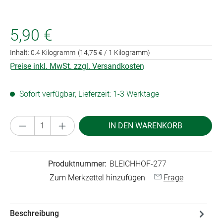
5,90 €
Inhalt:
0.4 Kilogramm
(14,75 € / 1 Kilogramm)
Preise inkl. MwSt. zzgl. Versandkosten
Sofort verfügbar, Lieferzeit: 1-3 Werktage
Produkt Anzahl: Gib den gewünschten Wert ei
IN DEN WARENKORB
Produktnummer:
BLEICHHOF-277
Zum Merkzettel hinzufügen
Frage
Beschreibung