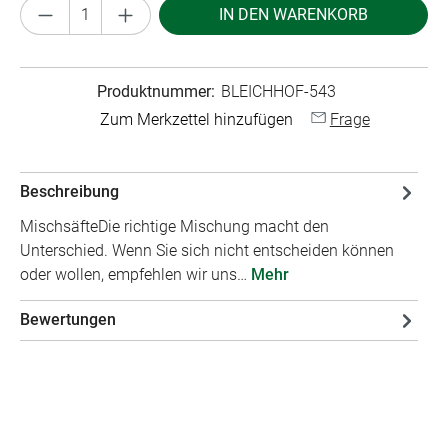
Produkt Anzahl: Gib den gewünschten Wert ei
IN DEN WARENKORB
Produktnummer:
BLEICHHOF-543
Zum Merkzettel hinzufügen
Frage
Beschreibung
MischsäfteDie richtige Mischung macht den
Unterschied. Wenn Sie sich nicht entscheiden können
oder wollen, empfehlen wir uns…
Mehr
Bewertungen