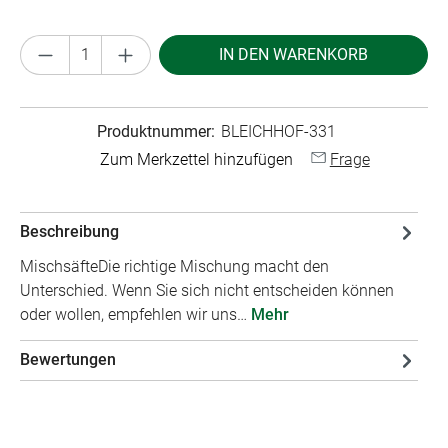
Produkt Anzahl: Gib den gewünschten Wert ei
IN DEN WARENKORB
Produktnummer:
BLEICHHOF-331
Zum Merkzettel hinzufügen
Frage
Beschreibung
MischsäfteDie richtige Mischung macht den
Unterschied. Wenn Sie sich nicht entscheiden können
oder wollen, empfehlen wir uns…
Mehr
Bewertungen