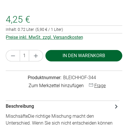
4,25 €
Inhalt:
0.72 Liter
(5,90 € / 1 Liter)
Preise inkl. MwSt. zzgl. Versandkosten
Produkt Anzahl: Gib den gewünschten Wert ei
IN DEN WARENKORB
Produktnummer:
BLEICHHOF-344
Zum Merkzettel hinzufügen
Frage
Beschreibung
MischsäfteDie richtige Mischung macht den
Unterschied. Wenn Sie sich nicht entscheiden können