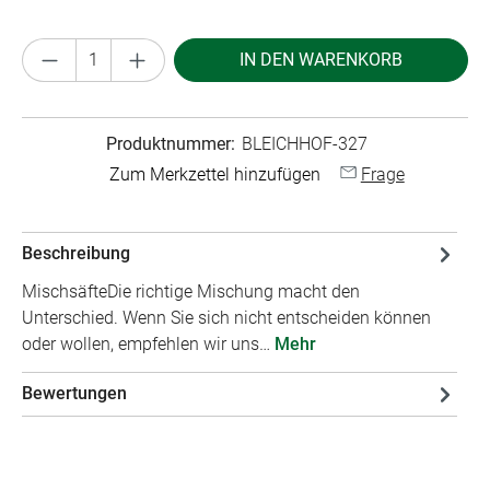
Produkt Anzahl: Gib den gewünschten Wert ei
IN DEN WARENKORB
Produktnummer:
BLEICHHOF-327
Zum Merkzettel hinzufügen
Frage
Beschreibung
MischsäfteDie richtige Mischung macht den
Unterschied. Wenn Sie sich nicht entscheiden können
oder wollen, empfehlen wir uns…
Mehr
Bewertungen