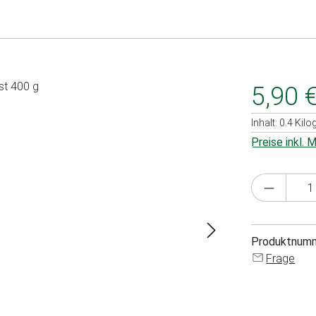
5,90 
Inhalt:
0.4 Kil
Preise inkl.
Produkt 
Produktnum
Frage