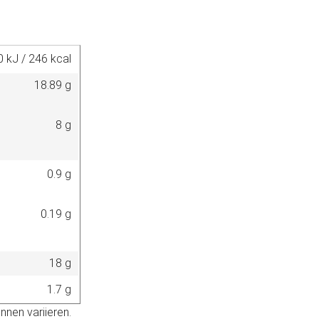
0 kJ / 246 kcal
18.89 g
8 g
0.9 g
0.19 g
18 g
1.7 g
nnen variieren.