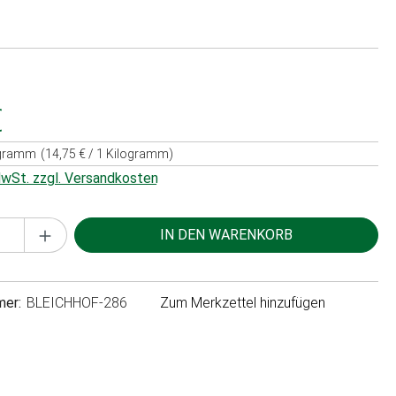
€
ogramm
(14,75 € / 1 Kilogramm)
 MwSt. zzgl. Versandkosten
Anzahl: Gib den gewünschten Wert ein oder 
IN DEN WARENKORB
mer:
BLEICHHOF-286
Zum Merkzettel hinzufügen