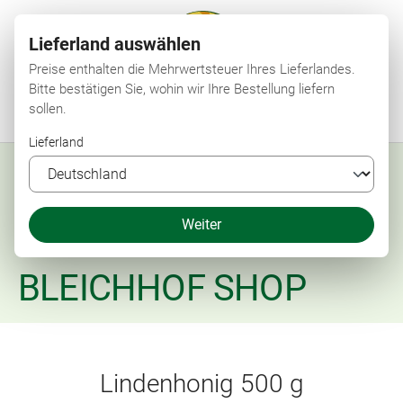
Lieferland auswählen
Preise enthalten die Mehrwertsteuer Ihres Lieferlandes.
Bitte bestätigen Sie, wohin wir Ihre Bestellung liefern
sollen.
Menü
Suchen
Shop
Merkzettel
Mein Konto
Warenkorb
Lieferland
Weiter
BLEICHHOF SHOP
Lindenhonig 500 g