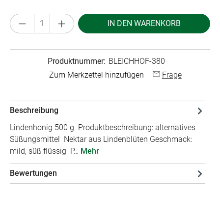
Produkt Anzahl: Gib den gewünschten Wert ei
IN DEN WARENKORB
Produktnummer:
BLEICHHOF-380
Zum Merkzettel hinzufügen
Frage
Beschreibung
Lindenhonig 500 g Produktbeschreibung: alternatives
Süßungsmittel Nektar aus Lindenblüten Geschmack:
mild, süß flüssig P…
Mehr
Bewertungen