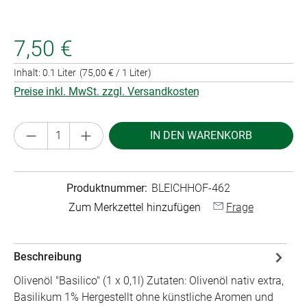
7,50 €
Inhalt:
0.1 Liter
(75,00 € / 1 Liter)
Preise inkl. MwSt. zzgl. Versandkosten
Produkt Anzahl: Gib den gewünschten Wert ei
IN DEN WARENKORB
Produktnummer:
BLEICHHOF-462
Zum Merkzettel hinzufügen
Frage
Beschreibung
Olivenöl "Basilico" (1 x 0,1l) Zutaten: Olivenöl nativ extra,
Basilikum 1% Hergestellt ohne künstliche Aromen und