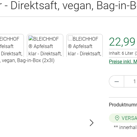
 Direktsaft, vegan, Bag-in-B
22,99
Inhalt:
6 Liter
(
Preise inkl.
Produkt 
Produktnum
VERSA
** innerha