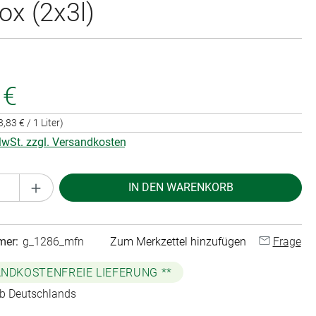
ox (2x3l)
 €
3,83 € / 1 Liter)
 MwSt. zzgl. Versandkosten
Anzahl: Gib den gewünschten Wert ein oder 
IN DEN WARENKORB
mer:
g_1286_mfn
Zum Merkzettel hinzufügen
Frage
NDKOSTENFREIE LIEFERUNG **
lb Deutschlands