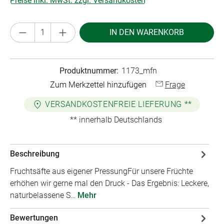
Preise inkl. MwSt. zzgl. Versandkosten
Produkt Anzahl: Gib den gewünschten Wert ei
IN DEN WARENKORB
Produktnummer:
1173_mfn
Zum Merkzettel hinzufügen
Frage
VERSANDKOSTENFREIE LIEFERUNG **
** innerhalb Deutschlands
Beschreibung
Fruchtsäfte aus eigener PressungFür unsere Früchte
erhöhen wir gerne mal den Druck - Das Ergebnis: Leckere,
naturbelassene S…
Mehr
Bewertungen