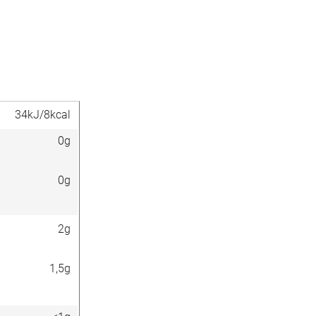
34kJ/8kcal
0g
0g
2g
1,5g