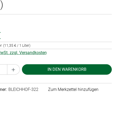
)
€
er
(11,35 € / 1 Liter)
 MwSt. zzgl. Versandkosten
Anzahl: Gib den gewünschten Wert ein oder 
IN DEN WARENKORB
mer:
BLEICHHOF-322
Zum Merkzettel hinzufügen