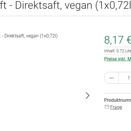
- Direktsaft, vegan (1x0,72l
8,17 
Inhalt:
0.72 Lit
Preise inkl.
Produkt 
Produktnum
Frage