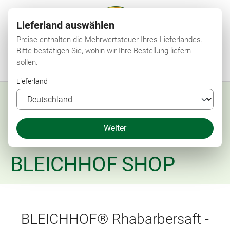
Lieferland auswählen
Preise enthalten die Mehrwertsteuer Ihres Lieferlandes.
Bitte bestätigen Sie, wohin wir Ihre Bestellung liefern
sollen.
Menü
Suchen
Shop
Merkzettel
Mein Konto
Warenkorb
Lieferland
Weiter
BLEICHHOF SHOP
BLEICHHOF® Rhabarbersaft -