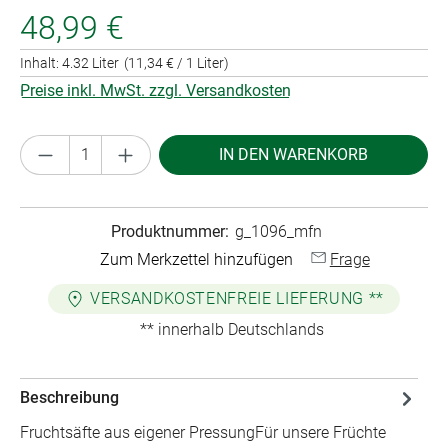
48,99 €
Inhalt:
4.32 Liter
(11,34 € / 1 Liter)
Preise inkl. MwSt. zzgl. Versandkosten
Produkt Anzahl: Gib den gewünschten Wert ei
IN DEN WARENKORB
Produktnummer:
g_1096_mfn
Zum Merkzettel hinzufügen
Frage
VERSANDKOSTENFREIE LIEFERUNG **
** innerhalb Deutschlands
Beschreibung
Fruchtsäfte aus eigener PressungFür unsere Früchte