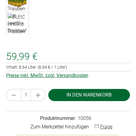
59,99 €
Inhalt:
8.64 Liter
(6,94 € / 1 Liter)
Preise inkl. MwSt. zzgl. Versandkosten
Produkt Anzahl: Gib den gewünschten Wert ei
IN DEN WARENKORB
Produktnummer:
10056
Zum Merkzettel hinzufügen
Frage