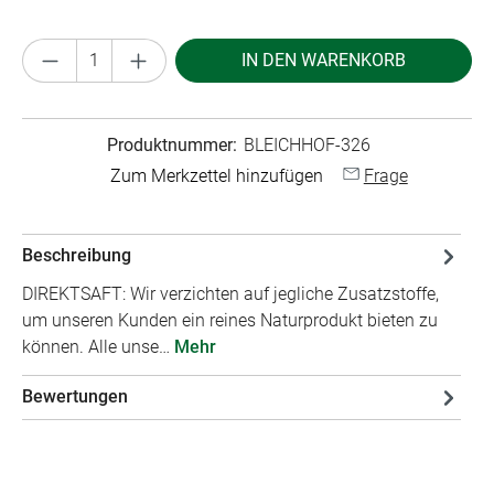
Produkt Anzahl: Gib den gewünschten Wert ei
IN DEN WARENKORB
Produktnummer:
BLEICHHOF-326
Zum Merkzettel hinzufügen
Frage
Beschreibung
DIREKTSAFT: Wir verzichten auf jegliche Zusatzstoffe,
um unseren Kunden ein reines Naturprodukt bieten zu
können. Alle unse…
Mehr
Bewertungen