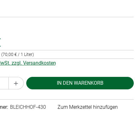
€
r
(70,00 € / 1 Liter)
 MwSt. zzgl. Versandkosten
Anzahl: Gib den gewünschten Wert ein oder 
IN DEN WARENKORB
mer:
BLEICHHOF-430
Zum Merkzettel hinzufügen