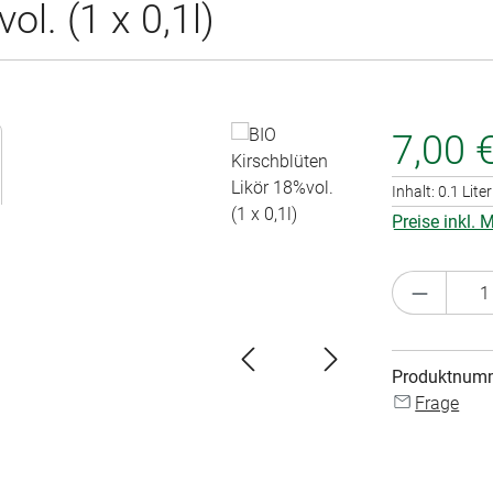
l. (1 x 0,1l)
7,00 
Inhalt:
0.1 Lite
Preise inkl.
Produkt 
Produktnum
Frage