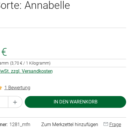
orte: Annabelle
 €
gramm
(3,70 € / 1 Kilogramm)
 MwSt. zzgl. Versandkosten
1 Bewertung
liche Bewertung von 5 von 5 Sternen
Anzahl: Gib den gewünschten Wert ein oder 
IN DEN WARENKORB
mer:
1281_mfn
Zum Merkzettel hinzufügen
Frage