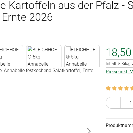
artoffeln aus der Pfalz - S
, Ernte 2026
18,50
Inhalt:
5 Kilo
Preise inkl.
Durchschnitt
Produkt 
Produktnum