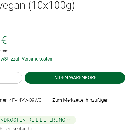
vegan (10x100g)
 €
gramm
 MwSt. zzgl. Versandkosten
Anzahl: Gib den gewünschten Wert ein oder 
IN DEN WARENKORB
mer:
4F-44VV-O9WC
Zum Merkzettel hinzufügen
NDKOSTENFREIE LIEFERUNG **
lb Deutschlands