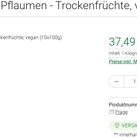
flaumen - Trockenfrüchte, 
37,49
Inhalt:
1 Kilo
Preise inkl.
Produkt 
Produktnum
Frage
VERSA
** innerha